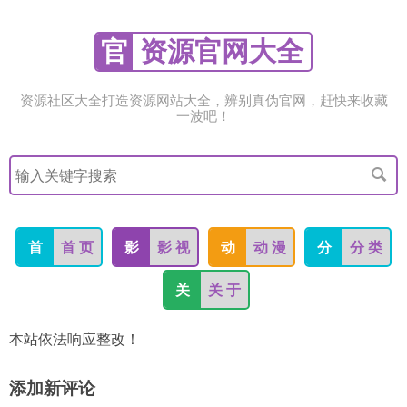
官
资源官网大全
资源社区大全打造资源网站大全，辨别真伪官网，赶快来收藏
一波吧！
搜
索
关
键
字
首
首 页
影
影 视
动
动 漫
分
分 类
关
关 于
本站依法响应整改！
添加新评论