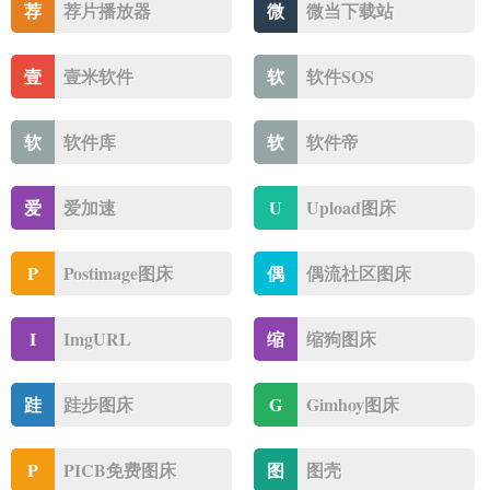
荐
荐片播放器
微
微当下载站
壹
壹米软件
软
软件SOS
软
软件库
软
软件帝
爱
爱加速
U
Upload图床
P
Postimage图床
偶
偶流社区图床
I
ImgURL
缩
缩狗图床
跬
跬步图床
G
Gimhoy图床
P
PICB免费图床
图
图壳