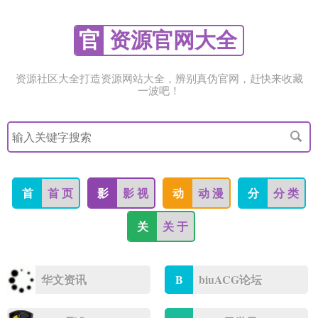
官
资源官网大全
资源社区大全打造资源网站大全，辨别真伪官网，赶快来收藏
一波吧！
搜
索
关
键
字
首
首 页
影
影 视
动
动 漫
分
分 类
关
关 于
华文资讯
B
BiuACG论坛