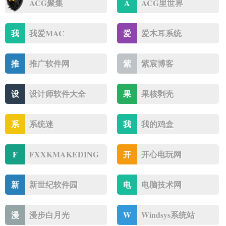
ACG聚集
A
ACG里世界
我
我爱MAC
爱
爱木耳系统
推
推广软件网
紫
紫宸博客
设
设计师软件大全
果
果核剥壳
系
系统迷
我
我的鸡盒
F
FXXKMAKEDING
开
开心电玩网
新
新世纪软件园
电
电脑技术网
漫
漫步白月光
W
Windsys系统站