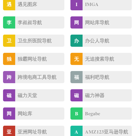
遇
遇见图床
I
IMGA
李
李叔叔导航
网
网站库导航
卫
卫生所医院导航
办
办公人导航
独
独霸网址导航
无
无追搜索导航
跨
跨境电商工具导航
福
福利吧导航
磁
磁力天堂
磁
磁力神器
网
网站库
B
Begabe
亚
亚洲网址导航
A
AMZ123亚马逊导航