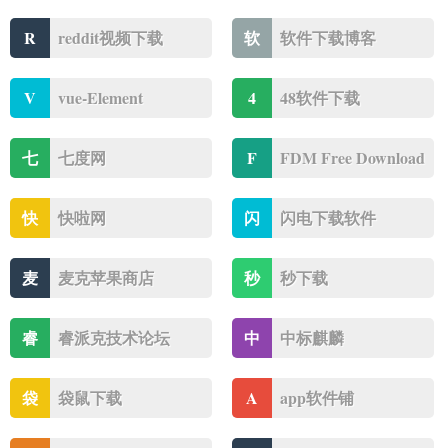
R
Reddit视频下载
软
软件下载博客
V
Vue-Element
4
48软件下载
七
七度网
F
FDM Free Download
快
快啦网
闪
闪电下载软件
麦
麦克苹果商店
秒
秒下载
睿
睿派克技术论坛
中
中标麒麟
袋
袋鼠下载
A
App软件铺