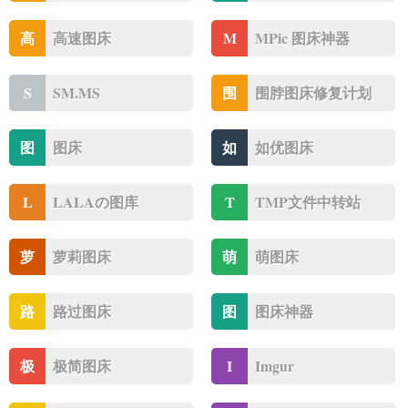
高
高速图床
M
MPic 图床神器
S
SM.MS
围
围脖图床修复计划
图
图床
如
如优图床
L
LALAの图库
T
TMP文件中转站
萝
萝莉图床
萌
萌图床
路
路过图床
图
图床神器
极
极简图床
I
Imgur