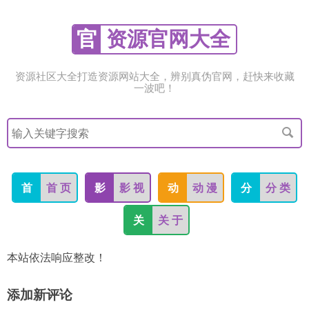
官
资源官网大全
资源社区大全打造资源网站大全，辨别真伪官网，赶快来收藏
一波吧！
搜
索
关
键
字
首
首 页
影
影 视
动
动 漫
分
分 类
关
关 于
本站依法响应整改！
添加新评论