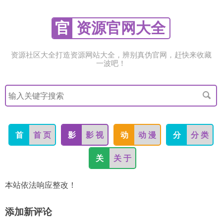
官
资源官网大全
资源社区大全打造资源网站大全，辨别真伪官网，赶快来收藏
一波吧！
搜
索
关
键
字
首
首 页
影
影 视
动
动 漫
分
分 类
关
关 于
本站依法响应整改！
添加新评论