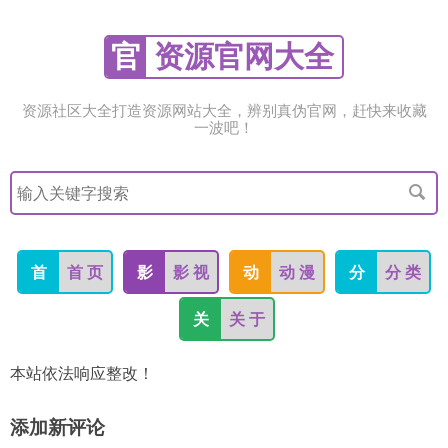
官
资源官网大全
资源社区大全打造资源网站大全，辨别真伪官网，赶快来收藏
一波吧！
搜
索
关
键
字
首
首 页
影
影 视
动
动 漫
分
分 类
关
关 于
本站依法响应整改！
添加新评论