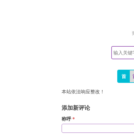
搜
索
关
键
字
首
本站依法响应整改！
添加新评论
称呼