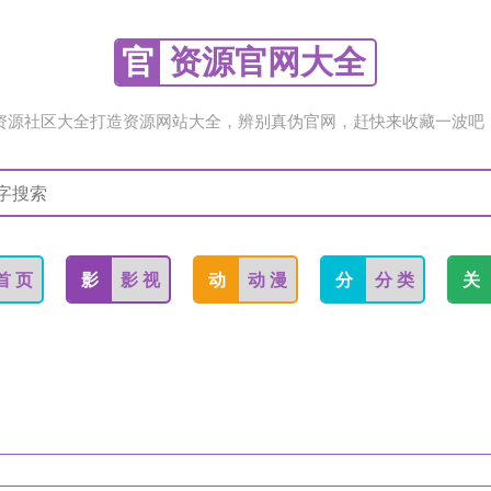
官
资源官网大全
资源社区大全打造资源网站大全，辨别真伪官网，赶快来收藏一波吧
首 页
影
影 视
动
动 漫
分
分 类
关