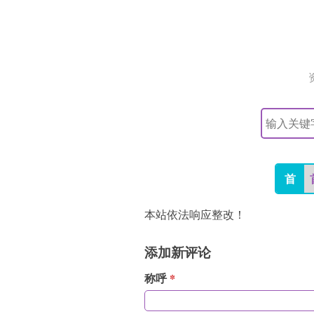
搜
索
关
键
字
首
本站依法响应整改！
添加新评论
称呼