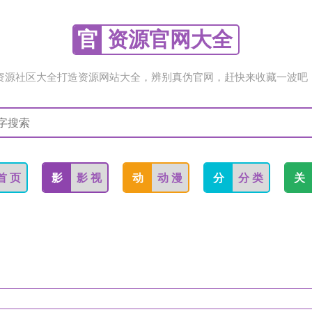
官
资源官网大全
资源社区大全打造资源网站大全，辨别真伪官网，赶快来收藏一波吧
首 页
影
影 视
动
动 漫
分
分 类
关