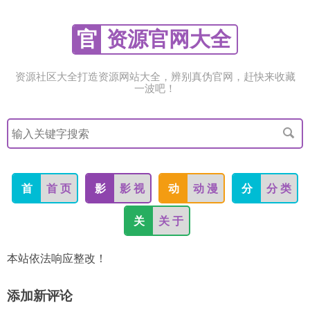
官
资源官网大全
资源社区大全打造资源网站大全，辨别真伪官网，赶快来收藏
一波吧！
搜
索
关
键
字
首
首 页
影
影 视
动
动 漫
分
分 类
关
关 于
本站依法响应整改！
添加新评论