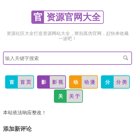
官
资源官网大全
资源社区大全打造资源网站大全，辨别真伪官网，赶快来收藏
一波吧！
搜
索
关
键
字
首
首 页
影
影 视
动
动 漫
分
分 类
关
关 于
本站依法响应整改！
添加新评论