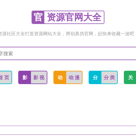
官
资源官网大全
资源社区大全打造资源网站大全，辨别真伪官网，赶快来收藏一波吧
首 页
影
影 视
动
动 漫
分
分 类
关