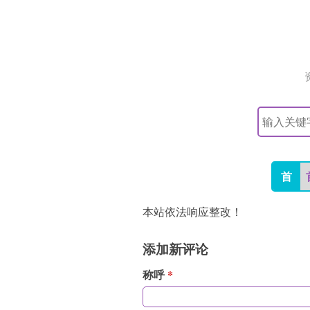
搜
索
关
键
字
首
本站依法响应整改！
添加新评论
称呼