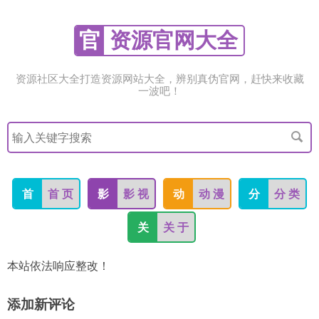
官
资源官网大全
资源社区大全打造资源网站大全，辨别真伪官网，赶快来收藏
一波吧！
搜
索
关
键
字
首
首 页
影
影 视
动
动 漫
分
分 类
关
关 于
本站依法响应整改！
添加新评论