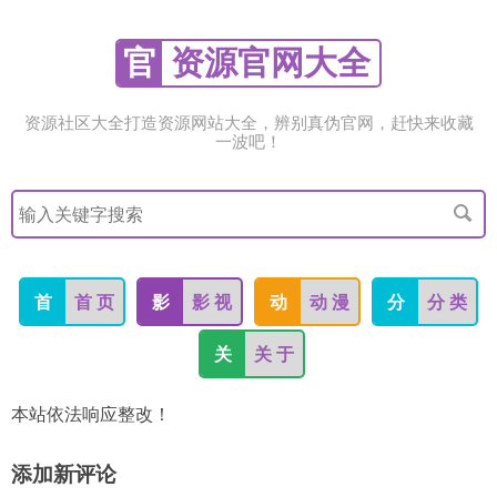
官
资源官网大全
资源社区大全打造资源网站大全，辨别真伪官网，赶快来收藏
一波吧！
搜
索
关
键
字
首
首 页
影
影 视
动
动 漫
分
分 类
关
关 于
本站依法响应整改！
添加新评论