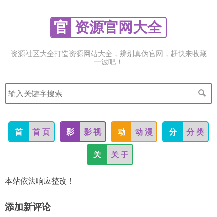
官
资源官网大全
资源社区大全打造资源网站大全，辨别真伪官网，赶快来收藏
一波吧！
搜
索
关
键
字
首
首 页
影
影 视
动
动 漫
分
分 类
关
关 于
本站依法响应整改！
添加新评论