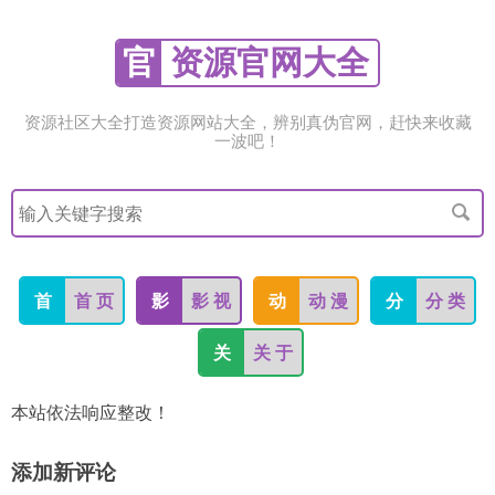
官
资源官网大全
资源社区大全打造资源网站大全，辨别真伪官网，赶快来收藏
一波吧！
搜
索
关
键
字
首
首 页
影
影 视
动
动 漫
分
分 类
关
关 于
本站依法响应整改！
添加新评论