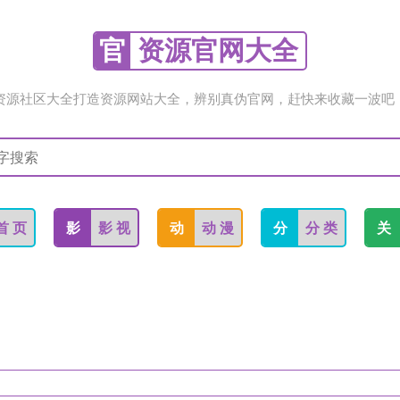
官
资源官网大全
资源社区大全打造资源网站大全，辨别真伪官网，赶快来收藏一波吧
首 页
影
影 视
动
动 漫
分
分 类
关