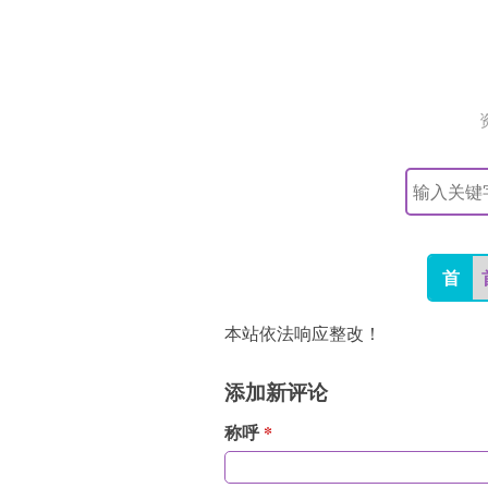
搜
索
关
键
字
首
本站依法响应整改！
添加新评论
称呼