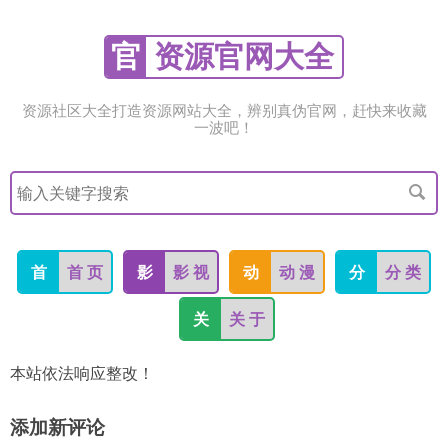
官
资源官网大全
资源社区大全打造资源网站大全，辨别真伪官网，赶快来收藏
一波吧！
搜
索
关
键
字
首
首 页
影
影 视
动
动 漫
分
分 类
关
关 于
本站依法响应整改！
添加新评论