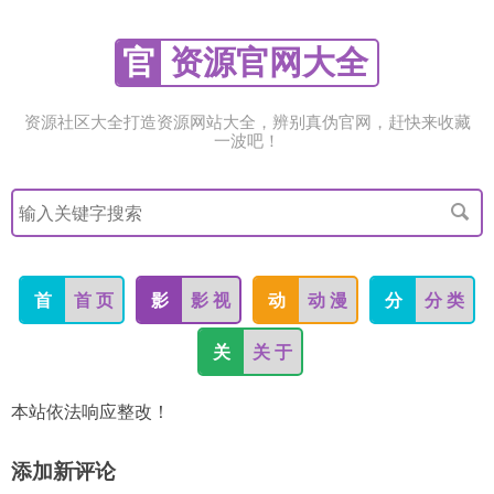
官
资源官网大全
资源社区大全打造资源网站大全，辨别真伪官网，赶快来收藏
一波吧！
搜
索
关
键
字
首
首 页
影
影 视
动
动 漫
分
分 类
关
关 于
本站依法响应整改！
添加新评论