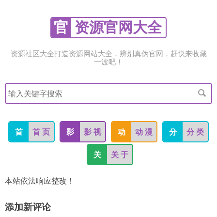
官
资源官网大全
资源社区大全打造资源网站大全，辨别真伪官网，赶快来收藏
一波吧！
搜
索
关
键
字
首
首 页
影
影 视
动
动 漫
分
分 类
关
关 于
本站依法响应整改！
添加新评论