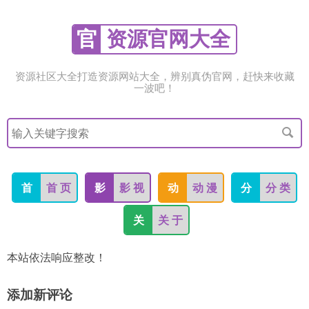
官
资源官网大全
资源社区大全打造资源网站大全，辨别真伪官网，赶快来收藏
一波吧！
搜
索
关
键
字
首
首 页
影
影 视
动
动 漫
分
分 类
关
关 于
本站依法响应整改！
添加新评论