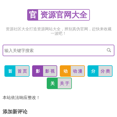
官
资源官网大全
资源社区大全打造资源网站大全，辨别真伪官网，赶快来收藏
一波吧！
搜
索
关
键
字
首
首 页
影
影 视
动
动 漫
分
分 类
关
关 于
本站依法响应整改！
添加新评论