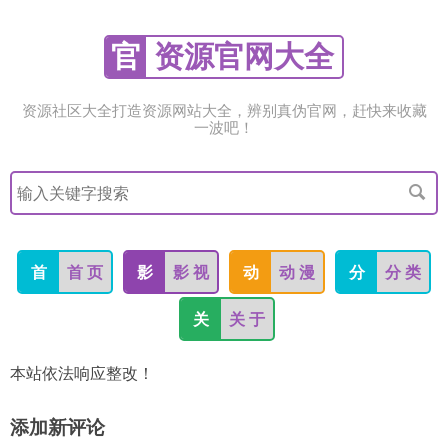
官
资源官网大全
资源社区大全打造资源网站大全，辨别真伪官网，赶快来收藏
一波吧！
搜
索
关
键
字
首
首 页
影
影 视
动
动 漫
分
分 类
关
关 于
本站依法响应整改！
添加新评论