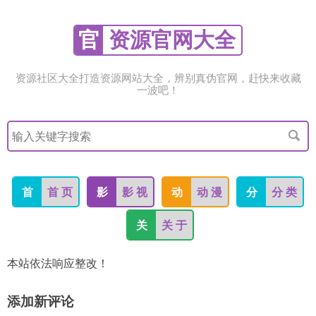
官
资源官网大全
资源社区大全打造资源网站大全，辨别真伪官网，赶快来收藏
一波吧！
搜
索
关
键
字
首
首 页
影
影 视
动
动 漫
分
分 类
关
关 于
本站依法响应整改！
添加新评论