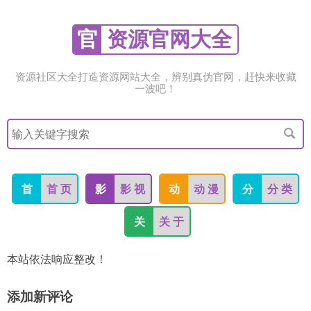
官
资源官网大全
资源社区大全打造资源网站大全，辨别真伪官网，赶快来收藏
一波吧！
搜
索
关
键
字
首
首 页
影
影 视
动
动 漫
分
分 类
关
关 于
本站依法响应整改！
添加新评论