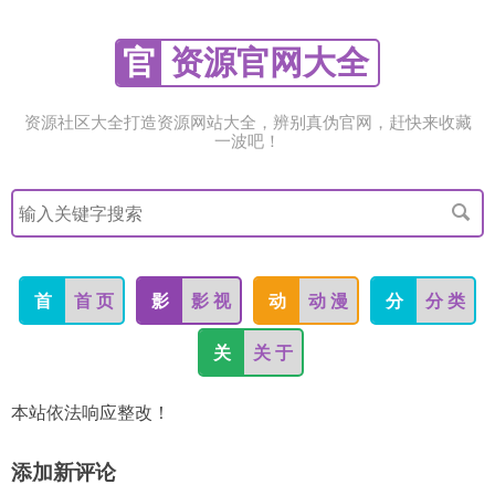
官
资源官网大全
资源社区大全打造资源网站大全，辨别真伪官网，赶快来收藏
一波吧！
搜
索
关
键
字
首
首 页
影
影 视
动
动 漫
分
分 类
关
关 于
本站依法响应整改！
添加新评论