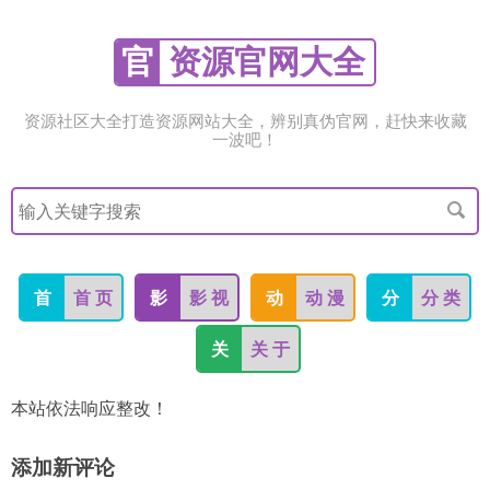
官
资源官网大全
资源社区大全打造资源网站大全，辨别真伪官网，赶快来收藏
一波吧！
搜
索
关
键
字
首
首 页
影
影 视
动
动 漫
分
分 类
关
关 于
本站依法响应整改！
添加新评论