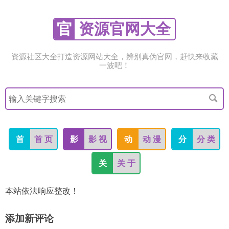
官
资源官网大全
资源社区大全打造资源网站大全，辨别真伪官网，赶快来收藏
一波吧！
搜
索
关
键
字
首
首 页
影
影 视
动
动 漫
分
分 类
关
关 于
本站依法响应整改！
添加新评论