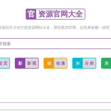
官
资源官网大全
资源社区大全打造资源网站大全，辨别真伪官网，赶快来收藏一波吧
首 页
影
影 视
动
动 漫
分
分 类
关