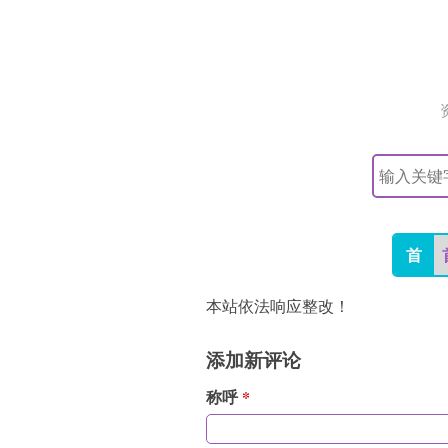
搜
索
关
键
字
首
本站依法响应整改！
添加新评论
称呼