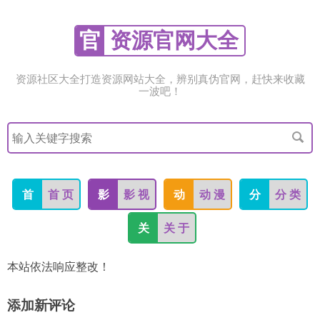
官
资源官网大全
资源社区大全打造资源网站大全，辨别真伪官网，赶快来收藏
一波吧！
搜
索
关
键
字
首
首 页
影
影 视
动
动 漫
分
分 类
关
关 于
本站依法响应整改！
添加新评论