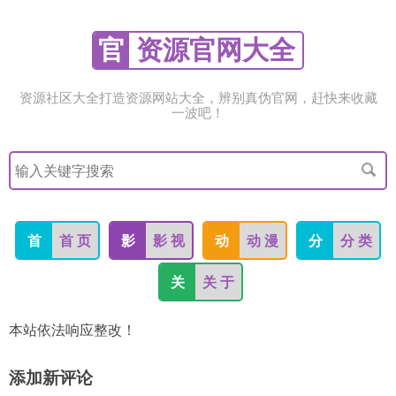
官
资源官网大全
资源社区大全打造资源网站大全，辨别真伪官网，赶快来收藏
一波吧！
搜
索
关
键
字
首
首 页
影
影 视
动
动 漫
分
分 类
关
关 于
本站依法响应整改！
添加新评论