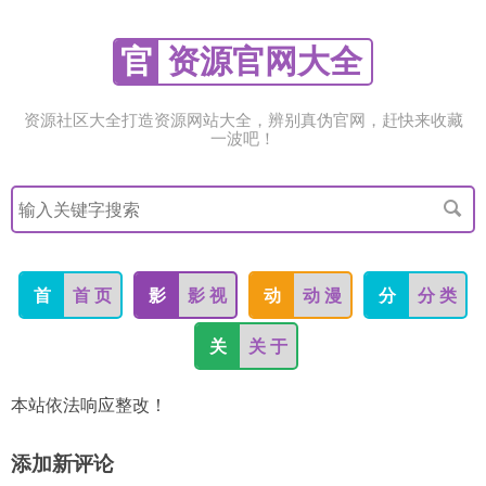
官
资源官网大全
资源社区大全打造资源网站大全，辨别真伪官网，赶快来收藏
一波吧！
搜
索
关
键
字
首
首 页
影
影 视
动
动 漫
分
分 类
关
关 于
本站依法响应整改！
添加新评论