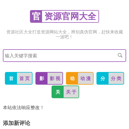
官
资源官网大全
资源社区大全打造资源网站大全，辨别真伪官网，赶快来收藏
一波吧！
搜
索
关
键
字
首
首 页
影
影 视
动
动 漫
分
分 类
关
关 于
本站依法响应整改！
添加新评论