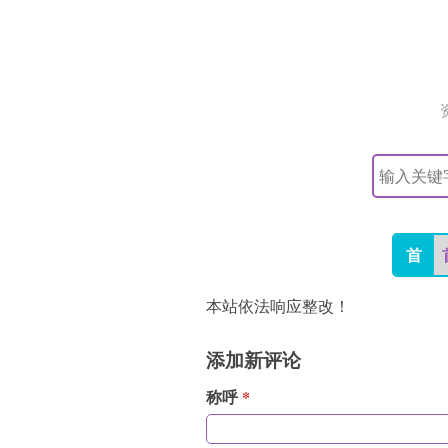
搜
索
关
键
字
首
本站依法响应整改！
添加新评论
称呼