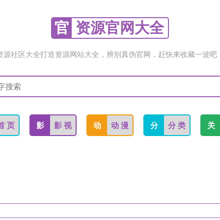
官
资源官网大全
资源社区大全打造资源网站大全，辨别真伪官网，赶快来收藏一波吧
首 页
影
影 视
动
动 漫
分
分 类
关