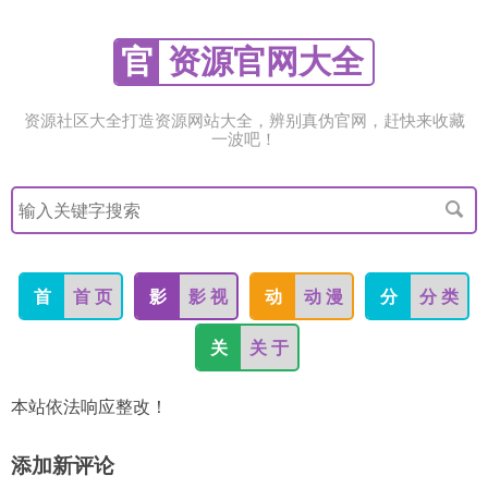
官
资源官网大全
资源社区大全打造资源网站大全，辨别真伪官网，赶快来收藏
一波吧！
搜
索
关
键
字
首
首 页
影
影 视
动
动 漫
分
分 类
关
关 于
本站依法响应整改！
添加新评论