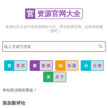
官
资源官网大全
资源社区大全打造资源网站大全，辨别真伪官网，赶快来收藏
一波吧！
搜
索
关
键
字
首
首 页
影
影 视
动
动 漫
分
分 类
关
关 于
本站依法响应整改！
添加新评论