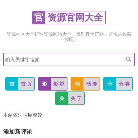
官
资源官网大全
资源社区大全打造资源网站大全，辨别真伪官网，赶快来收藏
一波吧！
搜
索
关
键
字
首
首 页
影
影 视
动
动 漫
分
分 类
关
关 于
本站依法响应整改！
添加新评论