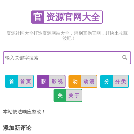
官
资源官网大全
资源社区大全打造资源网站大全，辨别真伪官网，赶快来收藏
一波吧！
搜
索
关
键
字
首
首 页
影
影 视
动
动 漫
分
分 类
关
关 于
本站依法响应整改！
添加新评论