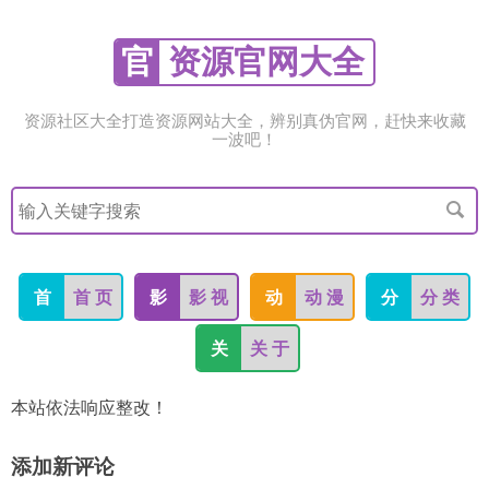
官
资源官网大全
资源社区大全打造资源网站大全，辨别真伪官网，赶快来收藏
一波吧！
搜
索
关
键
字
首
首 页
影
影 视
动
动 漫
分
分 类
关
关 于
本站依法响应整改！
添加新评论