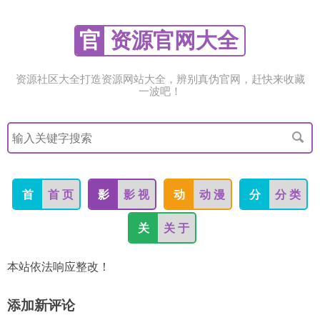
官
资源官网大全
资源社区大全打造资源网站大全，辨别真伪官网，赶快来收藏
一波吧！
搜
索
关
键
字
首
首 页
影
影 视
动
动 漫
分
分 类
关
关 于
本站依法响应整改！
添加新评论