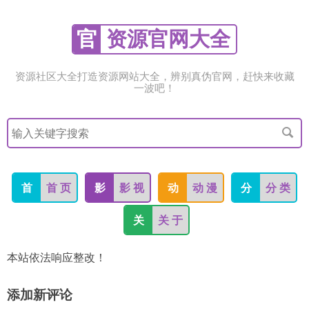
官
资源官网大全
资源社区大全打造资源网站大全，辨别真伪官网，赶快来收藏
一波吧！
搜
索
关
键
字
首
首 页
影
影 视
动
动 漫
分
分 类
关
关 于
本站依法响应整改！
添加新评论