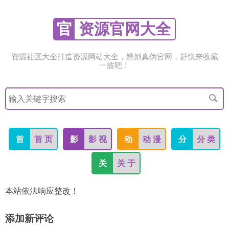
官
资源官网大全
资源社区大全打造资源网站大全，辨别真伪官网，赶快来收藏
一波吧！
搜
索
关
键
字
首
首 页
影
影 视
动
动 漫
分
分 类
关
关 于
本站依法响应整改！
添加新评论