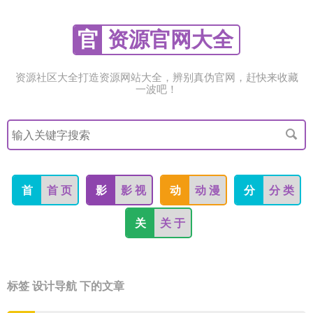
官
资源官网大全
资源社区大全打造资源网站大全，辨别真伪官网，赶快来收藏
一波吧！
搜
索
关
键
字
首
首 页
影
影 视
动
动 漫
分
分 类
关
关 于
标签 设计导航 下的文章