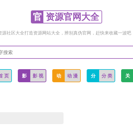
官
资源官网大全
资源社区大全打造资源网站大全，辨别真伪官网，赶快来收藏一波吧
首 页
影
影 视
动
动 漫
分
分 类
关