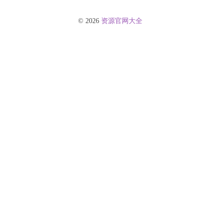
© 2026
资源官网大全