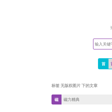
搜
索
关
键
字
首
标签 无版权图片 下的文章
磁
磁力精典