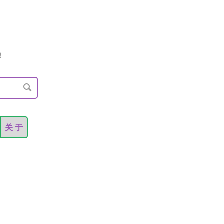
！
关 于